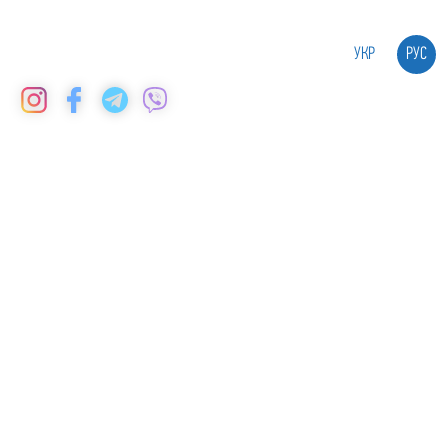
зателефонуйте нам:
(050) 434 05 09
УКР
РУС